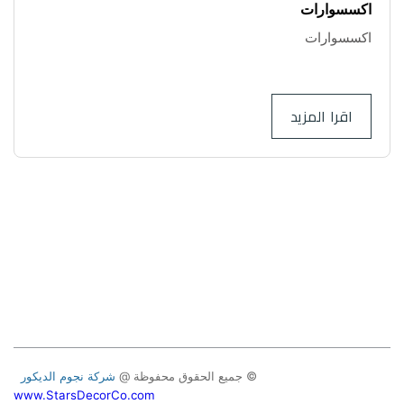
اكسسوارات
اكسسوارات
..
اقرا المزيد
إن القيام بعمل جديد يجلب قوة جديدة.
© جميع الحقوق محفوظة @ 
شركة نجوم الديكور 
www.StarsDecorCo.com